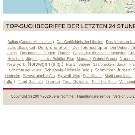
TOP-SUCHBEGRIFFE DER LETZTEN 24 STUN
Bolton (Greater Manchester)
Das Gedächtnis der Libellen
Das München-Kom
schuldlosigkeit
Der grüne Strahl
Der Totenschöpfer
Der Unberührb
lübeck
Drei frauen auf rügen
Florenz
Geschichte für einen augenblick
Grön
Nesser,
Heimbach, Jürgen
Lasker-Schüler, Else
Márquez, Gabriel García
Norwegen (allg.)
New york
Rüster, Sabine
Saarbrücken
Sagan, Fra
Schleswig-Holstein (allg.)
Schmicker, Jürgen
S
Schatz in der Wüste
Schwäbische Alb
Sjöwall, Maj
friederike
Spätzünder
Stadt Land Mord
(allg.)
Tromsö
Tergit, Gabriele
Tuxtla Gutiérrez
Tödliches Spiel
Vonnegut,
Copyright (c) 2007-2026 Jens Nommel | Handlungsreisen.de | Version 6.0.2