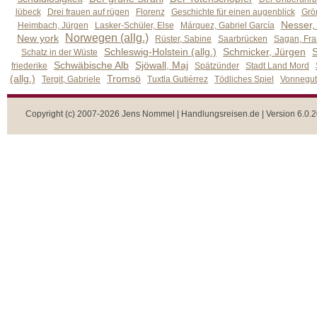
lübeck
Drei frauen auf rügen
Florenz
Geschichte für einen augenblick
Grön
Nesser,
Heimbach, Jürgen
Lasker-Schüler, Else
Márquez, Gabriel García
Norwegen (allg.)
New york
Rüster, Sabine
Saarbrücken
Sagan, Fra
Schleswig-Holstein (allg.)
Schmicker, Jürgen
S
Schatz in der Wüste
Schwäbische Alb
Sjöwall, Maj
friederike
Spätzünder
Stadt Land Mord
(allg.)
Tromsö
Tergit, Gabriele
Tuxtla Gutiérrez
Tödliches Spiel
Vonnegut,
Copyright (c) 2007-2026 Jens Nommel | Handlungsreisen.de | Version 6.0.2