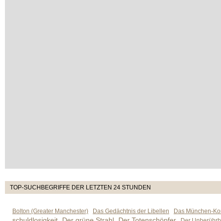
TOP-SUCHBEGRIFFE DER LETZTEN 24 STUNDEN
Bolton (Greater Manchester)
Das Gedächtnis der Libellen
Das München-Kom
schuldlosigkeit
Der grüne Strahl
Der Totenschöpfer
Der Unberührb