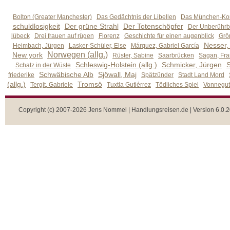
Bolton (Greater Manchester)
Das Gedächtnis der Libellen
Das München-Kom
schuldlosigkeit
Der grüne Strahl
Der Totenschöpfer
Der Unberührb
lübeck
Drei frauen auf rügen
Florenz
Geschichte für einen augenblick
Grön
Nesser,
Heimbach, Jürgen
Lasker-Schüler, Else
Márquez, Gabriel García
Norwegen (allg.)
New york
Rüster, Sabine
Saarbrücken
Sagan, Fra
Schleswig-Holstein (allg.)
Schmicker, Jürgen
S
Schatz in der Wüste
Schwäbische Alb
Sjöwall, Maj
friederike
Spätzünder
Stadt Land Mord
(allg.)
Tromsö
Tergit, Gabriele
Tuxtla Gutiérrez
Tödliches Spiel
Vonnegut,
Copyright (c) 2007-2026 Jens Nommel | Handlungsreisen.de | Version 6.0.2