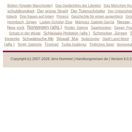
Bolton (Greater Manchester)
Das Gedächtnis der Libellen
Das München-Kom
schuldlosigkeit
Der grüne Strahl
Der Totenschöpfer
Der Unberührb
lübeck
Drei frauen auf rügen
Florenz
Geschichte für einen augenblick
Grön
Nesser,
Heimbach, Jürgen
Lasker-Schüler, Else
Márquez, Gabriel García
Norwegen (allg.)
New york
Rüster, Sabine
Saarbrücken
Sagan, Fra
Schleswig-Holstein (allg.)
Schmicker, Jürgen
S
Schatz in der Wüste
Schwäbische Alb
Sjöwall, Maj
friederike
Spätzünder
Stadt Land Mord
(allg.)
Tromsö
Tergit, Gabriele
Tuxtla Gutiérrez
Tödliches Spiel
Vonnegut,
Copyright (c) 2007-2026 Jens Nommel | Handlungsreisen.de | Version 6.0.2