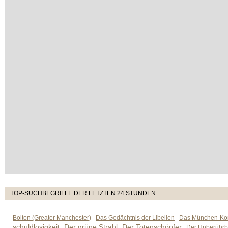
TOP-SUCHBEGRIFFE DER LETZTEN 24 STUNDEN
Bolton (Greater Manchester)
Das Gedächtnis der Libellen
Das München-Kom
schuldlosigkeit
Der grüne Strahl
Der Totenschöpfer
Der Unberührb