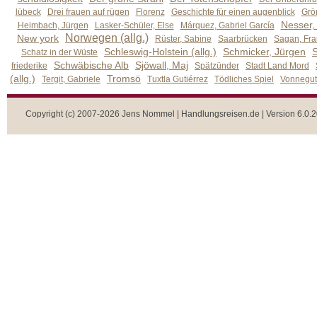
lübeck
Drei frauen auf rügen
Florenz
Geschichte für einen augenblick
Grön
Nesser,
Heimbach, Jürgen
Lasker-Schüler, Else
Márquez, Gabriel García
Norwegen (allg.)
New york
Rüster, Sabine
Saarbrücken
Sagan, Fra
Schleswig-Holstein (allg.)
Schmicker, Jürgen
S
Schatz in der Wüste
Schwäbische Alb
Sjöwall, Maj
friederike
Spätzünder
Stadt Land Mord
(allg.)
Tromsö
Tergit, Gabriele
Tuxtla Gutiérrez
Tödliches Spiel
Vonnegut,
Copyright (c) 2007-2026 Jens Nommel | Handlungsreisen.de | Version 6.0.2