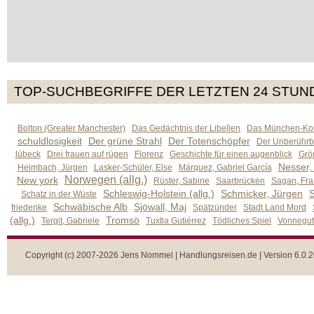
TOP-SUCHBEGRIFFE DER LETZTEN 24 STUN
Bolton (Greater Manchester)
Das Gedächtnis der Libellen
Das München-Kom
schuldlosigkeit
Der grüne Strahl
Der Totenschöpfer
Der Unberührb
lübeck
Drei frauen auf rügen
Florenz
Geschichte für einen augenblick
Grön
Nesser,
Heimbach, Jürgen
Lasker-Schüler, Else
Márquez, Gabriel García
Norwegen (allg.)
New york
Rüster, Sabine
Saarbrücken
Sagan, Fra
Schleswig-Holstein (allg.)
Schmicker, Jürgen
S
Schatz in der Wüste
Schwäbische Alb
Sjöwall, Maj
friederike
Spätzünder
Stadt Land Mord
(allg.)
Tromsö
Tergit, Gabriele
Tuxtla Gutiérrez
Tödliches Spiel
Vonnegut,
Copyright (c) 2007-2026 Jens Nommel | Handlungsreisen.de | Version 6.0.2