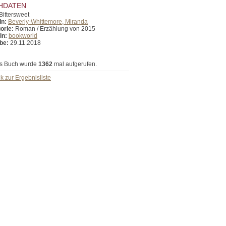
HDATEN
Bittersweet
In:
Beverly-Whittemore, Miranda
orie:
Roman / Erzählung von 2015
In:
bookworld
be:
29.11.2018
s Buch wurde
1362
mal aufgerufen.
k zur Ergebnisliste