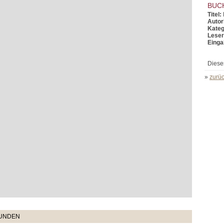
BUC
Titel:
Autor
Kateg
Leser
Einga
Diese
»
zurüc
TUNDEN