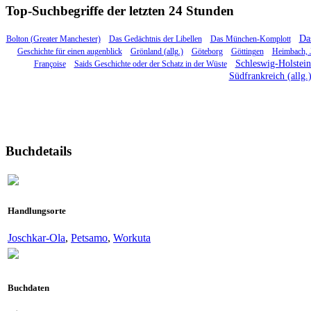
Top-Suchbegriffe der letzten 24 Stunden
Das
Bolton (Greater Manchester)
Das Gedächtnis der Libellen
Das München-Komplott
Geschichte für einen augenblick
Grönland (allg.)
Göteborg
Göttingen
Heimbach, 
Schleswig-Holstein 
Françoise
Saids Geschichte oder der Schatz in der Wüste
Südfrankreich (allg.
Buchdetails
Handlungsorte
Joschkar-Ola
,
Petsamo
,
Workuta
Buchdaten