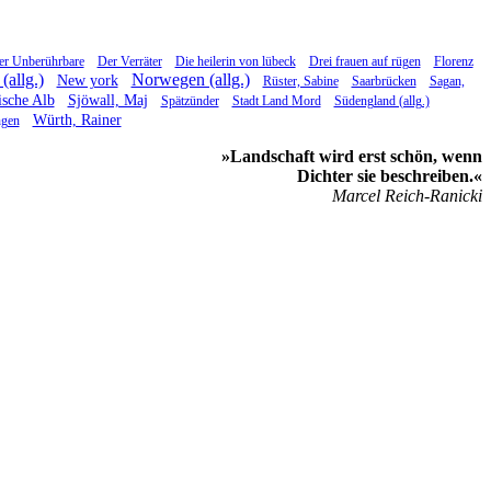
er Unberührbare
Der Verräter
Die heilerin von lübeck
Drei frauen auf rügen
Florenz
(allg.)
Norwegen (allg.)
New york
Rüster, Sabine
Saarbrücken
Sagan,
sche Alb
Sjöwall, Maj
Spätzünder
Stadt Land Mord
Südengland (allg.)
Würth, Rainer
ngen
»Landschaft wird erst schön, wenn
Dichter sie beschreiben.«
Marcel Reich-Ranicki