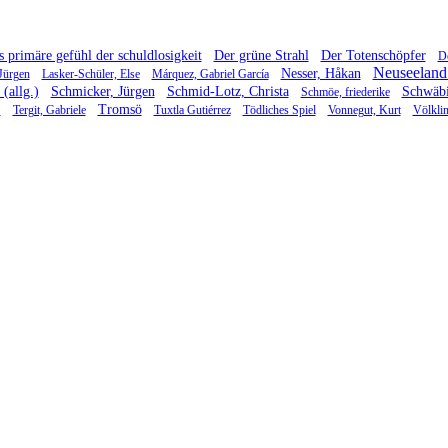
 primäre gefühl der schuldlosigkeit
Der grüne Strahl
Der Totenschöpfer
D
Neuseeland 
Nesser, Håkan
Jürgen
Lasker-Schüler, Else
Márquez, Gabriel García
(allg.)
Schmicker, Jürgen
Schmid-Lotz, Christa
Schwäbi
Schmöe, friederike
)
Tromsö
Tergit, Gabriele
Tuxtla Gutiérrez
Tödliches Spiel
Vonnegut, Kurt
Völkli