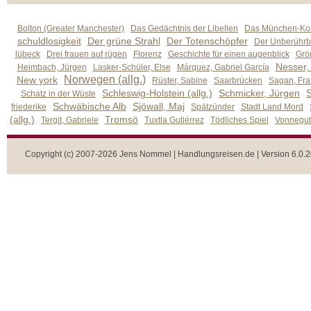
Bolton (Greater Manchester)
Das Gedächtnis der Libellen
Das München-Kom
schuldlosigkeit
Der grüne Strahl
Der Totenschöpfer
Der Unberührb
lübeck
Drei frauen auf rügen
Florenz
Geschichte für einen augenblick
Grön
Nesser,
Heimbach, Jürgen
Lasker-Schüler, Else
Márquez, Gabriel García
Norwegen (allg.)
New york
Rüster, Sabine
Saarbrücken
Sagan, Fra
Schleswig-Holstein (allg.)
Schmicker, Jürgen
S
Schatz in der Wüste
Schwäbische Alb
Sjöwall, Maj
friederike
Spätzünder
Stadt Land Mord
(allg.)
Tromsö
Tergit, Gabriele
Tuxtla Gutiérrez
Tödliches Spiel
Vonnegut,
Copyright (c) 2007-2026 Jens Nommel | Handlungsreisen.de | Version 6.0.2