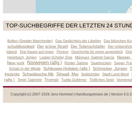
TOP-SUCHBEGRIFFE DER LETZTEN 24 STUN
Bolton (Greater Manchester)
Das Gedächtnis der Libellen
Das München-Kom
schuldlosigkeit
Der grüne Strahl
Der Totenschöpfer
Der Unberührb
lübeck
Drei frauen auf rügen
Florenz
Geschichte für einen augenblick
Grön
Nesser,
Heimbach, Jürgen
Lasker-Schüler, Else
Márquez, Gabriel García
Norwegen (allg.)
New york
Rüster, Sabine
Saarbrücken
Sagan, Fra
Schleswig-Holstein (allg.)
Schmicker, Jürgen
S
Schatz in der Wüste
Schwäbische Alb
Sjöwall, Maj
friederike
Spätzünder
Stadt Land Mord
(allg.)
Tromsö
Tergit, Gabriele
Tuxtla Gutiérrez
Tödliches Spiel
Vonnegut,
Copyright (c) 2007-2026 Jens Nommel | Handlungsreisen.de | Version 6.0.2