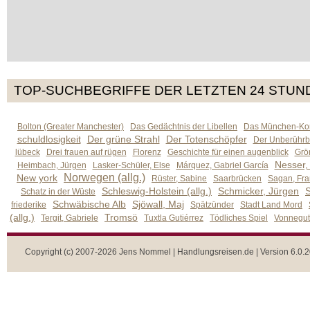
TOP-SUCHBEGRIFFE DER LETZTEN 24 STUN
Bolton (Greater Manchester)
Das Gedächtnis der Libellen
Das München-Kom
schuldlosigkeit
Der grüne Strahl
Der Totenschöpfer
Der Unberührb
lübeck
Drei frauen auf rügen
Florenz
Geschichte für einen augenblick
Grön
Nesser,
Heimbach, Jürgen
Lasker-Schüler, Else
Márquez, Gabriel García
Norwegen (allg.)
New york
Rüster, Sabine
Saarbrücken
Sagan, Fra
Schleswig-Holstein (allg.)
Schmicker, Jürgen
S
Schatz in der Wüste
Schwäbische Alb
Sjöwall, Maj
friederike
Spätzünder
Stadt Land Mord
(allg.)
Tromsö
Tergit, Gabriele
Tuxtla Gutiérrez
Tödliches Spiel
Vonnegut,
Copyright (c) 2007-2026 Jens Nommel | Handlungsreisen.de | Version 6.0.2