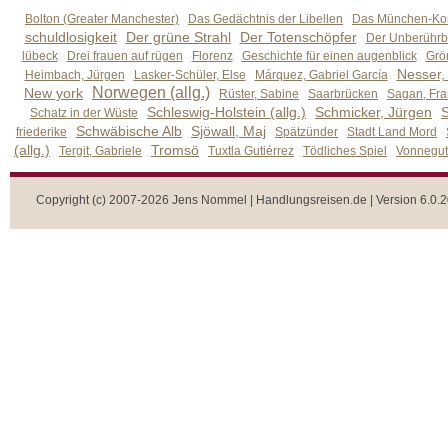
Bolton (Greater Manchester)
Das Gedächtnis der Libellen
Das München-Kom
schuldlosigkeit
Der grüne Strahl
Der Totenschöpfer
Der Unberührb
lübeck
Drei frauen auf rügen
Florenz
Geschichte für einen augenblick
Grön
Nesser,
Heimbach, Jürgen
Lasker-Schüler, Else
Márquez, Gabriel García
Norwegen (allg.)
New york
Rüster, Sabine
Saarbrücken
Sagan, Fra
Schleswig-Holstein (allg.)
Schmicker, Jürgen
S
Schatz in der Wüste
Schwäbische Alb
Sjöwall, Maj
friederike
Spätzünder
Stadt Land Mord
(allg.)
Tromsö
Tergit, Gabriele
Tuxtla Gutiérrez
Tödliches Spiel
Vonnegut,
Copyright (c) 2007-2026 Jens Nommel | Handlungsreisen.de | Version 6.0.2