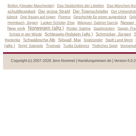
Bolton (Greater Manchester)
Das Gedächtnis der Libellen
Das München-Kom
schuldlosigkeit
Der grüne Strahl
Der Totenschöpfer
Der Unberührb
lübeck
Drei frauen auf rügen
Florenz
Geschichte für einen augenblick
Grön
Nesser,
Heimbach, Jürgen
Lasker-Schüler, Else
Márquez, Gabriel García
Norwegen (allg.)
New york
Rüster, Sabine
Saarbrücken
Sagan, Fra
Schleswig-Holstein (allg.)
Schmicker, Jürgen
S
Schatz in der Wüste
Schwäbische Alb
Sjöwall, Maj
friederike
Spätzünder
Stadt Land Mord
(allg.)
Tromsö
Tergit, Gabriele
Tuxtla Gutiérrez
Tödliches Spiel
Vonnegut,
Copyright (c) 2007-2026 Jens Nommel | Handlungsreisen.de | Version 6.0.2