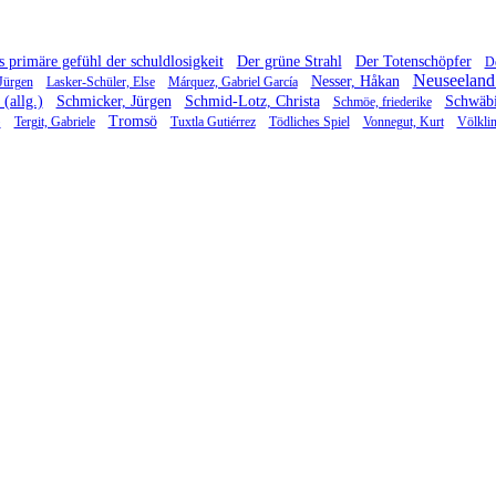
 primäre gefühl der schuldlosigkeit
Der grüne Strahl
Der Totenschöpfer
D
Neuseeland 
Nesser, Håkan
Jürgen
Lasker-Schüler, Else
Márquez, Gabriel García
(allg.)
Schmicker, Jürgen
Schmid-Lotz, Christa
Schwäbi
Schmöe, friederike
)
Tromsö
Tergit, Gabriele
Tuxtla Gutiérrez
Tödliches Spiel
Vonnegut, Kurt
Völkli