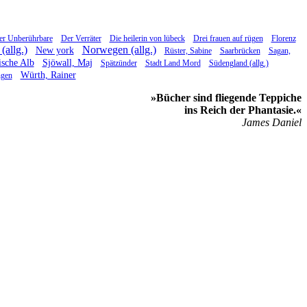
er Unberührbare
Der Verräter
Die heilerin von lübeck
Drei frauen auf rügen
Florenz
(allg.)
Norwegen (allg.)
New york
Rüster, Sabine
Saarbrücken
Sagan,
sche Alb
Sjöwall, Maj
Spätzünder
Stadt Land Mord
Südengland (allg.)
Würth, Rainer
ngen
»Bücher sind fliegende Teppiche
ins Reich der Phantasie.«
James Daniel