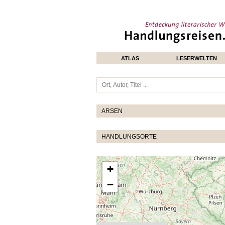
ATLAS
LESERWELTEN
ARSEN
HANDLUNGSORTE
+
−