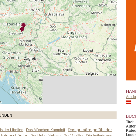
HAN
Arndo
TUNDEN
BUC
Titel:
Autor
Das primäre gefühl der
s der Libellen
Das München-Komplott
Kateg
Leser
 Totenschöpfer
Der Unberührbare
Der Verräter
Die heilerin von