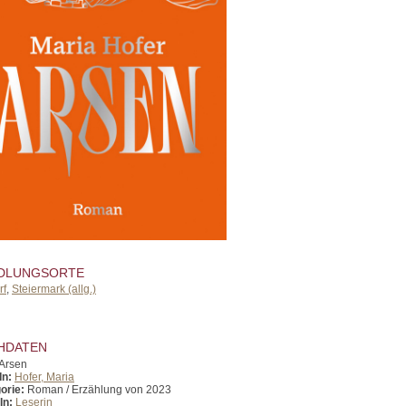
DLUNGSORTE
rf
,
Steiermark (allg.)
HDATEN
Arsen
In:
Hofer, Maria
orie:
Roman / Erzählung von 2023
In:
Leserin