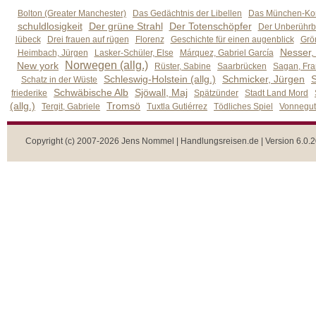
Bolton (Greater Manchester)
Das Gedächtnis der Libellen
Das München-Kom
schuldlosigkeit
Der grüne Strahl
Der Totenschöpfer
Der Unberührb
lübeck
Drei frauen auf rügen
Florenz
Geschichte für einen augenblick
Grön
Nesser,
Heimbach, Jürgen
Lasker-Schüler, Else
Márquez, Gabriel García
Norwegen (allg.)
New york
Rüster, Sabine
Saarbrücken
Sagan, Fra
Schleswig-Holstein (allg.)
Schmicker, Jürgen
S
Schatz in der Wüste
Schwäbische Alb
Sjöwall, Maj
friederike
Spätzünder
Stadt Land Mord
(allg.)
Tromsö
Tergit, Gabriele
Tuxtla Gutiérrez
Tödliches Spiel
Vonnegut,
Copyright (c) 2007-2026 Jens Nommel | Handlungsreisen.de | Version 6.0.2