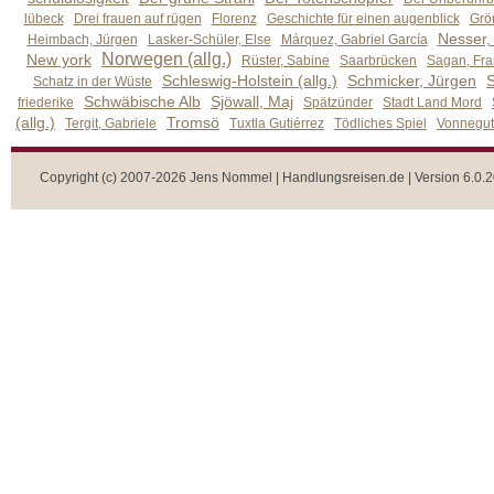
lübeck
Drei frauen auf rügen
Florenz
Geschichte für einen augenblick
Grön
Nesser,
Heimbach, Jürgen
Lasker-Schüler, Else
Márquez, Gabriel García
Norwegen (allg.)
New york
Rüster, Sabine
Saarbrücken
Sagan, Fra
Schleswig-Holstein (allg.)
Schmicker, Jürgen
S
Schatz in der Wüste
Schwäbische Alb
Sjöwall, Maj
friederike
Spätzünder
Stadt Land Mord
(allg.)
Tromsö
Tergit, Gabriele
Tuxtla Gutiérrez
Tödliches Spiel
Vonnegut,
Copyright (c) 2007-2026 Jens Nommel | Handlungsreisen.de | Version 6.0.2