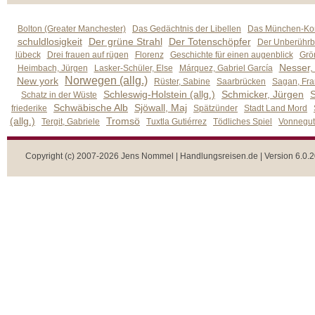
Bolton (Greater Manchester)
Das Gedächtnis der Libellen
Das München-Kom
schuldlosigkeit
Der grüne Strahl
Der Totenschöpfer
Der Unberührb
lübeck
Drei frauen auf rügen
Florenz
Geschichte für einen augenblick
Grön
Nesser,
Heimbach, Jürgen
Lasker-Schüler, Else
Márquez, Gabriel García
Norwegen (allg.)
New york
Rüster, Sabine
Saarbrücken
Sagan, Fra
Schleswig-Holstein (allg.)
Schmicker, Jürgen
S
Schatz in der Wüste
Schwäbische Alb
Sjöwall, Maj
friederike
Spätzünder
Stadt Land Mord
(allg.)
Tromsö
Tergit, Gabriele
Tuxtla Gutiérrez
Tödliches Spiel
Vonnegut,
Copyright (c) 2007-2026 Jens Nommel | Handlungsreisen.de | Version 6.0.2