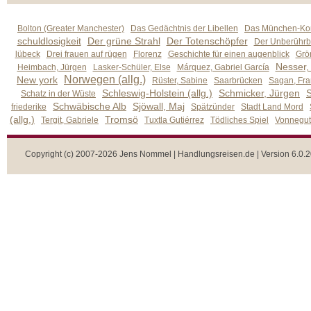
Bolton (Greater Manchester)
Das Gedächtnis der Libellen
Das München-Kom
schuldlosigkeit
Der grüne Strahl
Der Totenschöpfer
Der Unberührb
lübeck
Drei frauen auf rügen
Florenz
Geschichte für einen augenblick
Grön
Nesser,
Heimbach, Jürgen
Lasker-Schüler, Else
Márquez, Gabriel García
Norwegen (allg.)
New york
Rüster, Sabine
Saarbrücken
Sagan, Fra
Schleswig-Holstein (allg.)
Schmicker, Jürgen
S
Schatz in der Wüste
Schwäbische Alb
Sjöwall, Maj
friederike
Spätzünder
Stadt Land Mord
(allg.)
Tromsö
Tergit, Gabriele
Tuxtla Gutiérrez
Tödliches Spiel
Vonnegut,
Copyright (c) 2007-2026 Jens Nommel | Handlungsreisen.de | Version 6.0.2