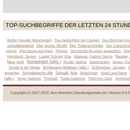
TOP-SUCHBEGRIFFE DER LETZTEN 24 STUN
Bolton (Greater Manchester)
Das Gedächtnis der Libellen
Das München-Kom
schuldlosigkeit
Der grüne Strahl
Der Totenschöpfer
Der Unberührb
lübeck
Drei frauen auf rügen
Florenz
Geschichte für einen augenblick
Grön
Nesser,
Heimbach, Jürgen
Lasker-Schüler, Else
Márquez, Gabriel García
Norwegen (allg.)
New york
Rüster, Sabine
Saarbrücken
Sagan, Fra
Schleswig-Holstein (allg.)
Schmicker, Jürgen
S
Schatz in der Wüste
Schwäbische Alb
Sjöwall, Maj
friederike
Spätzünder
Stadt Land Mord
(allg.)
Tromsö
Tergit, Gabriele
Tuxtla Gutiérrez
Tödliches Spiel
Vonnegut,
Copyright (c) 2007-2026 Jens Nommel | Handlungsreisen.de | Version 6.0.2