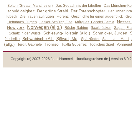
Bolton (Greater Manchester)
Das Gedächtnis der Libellen
Das München-Kom
schuldlosigkeit
Der grüne Strahl
Der Totenschöpfer
Der Unberührb
lübeck
Drei frauen auf rügen
Florenz
Geschichte für einen augenblick
Grön
Nesser,
Heimbach, Jürgen
Lasker-Schüler, Else
Márquez, Gabriel García
Norwegen (allg.)
New york
Rüster, Sabine
Saarbrücken
Sagan, Fra
Schleswig-Holstein (allg.)
Schmicker, Jürgen
S
Schatz in der Wüste
Schwäbische Alb
Sjöwall, Maj
friederike
Spätzünder
Stadt Land Mord
(allg.)
Tromsö
Tergit, Gabriele
Tuxtla Gutiérrez
Tödliches Spiel
Vonnegut,
Copyright (c) 2007-2026 Jens Nommel | Handlungsreisen.de | Version 6.0.2