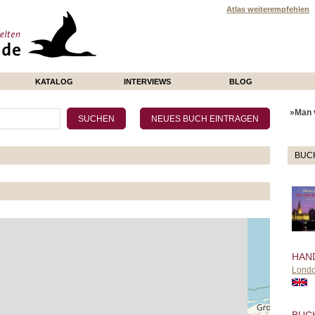
Atlas weiterempfehlen
KATALOG
INTERVIEWS
BLOG
»Man v
BUC
HAN
Lond
BUC