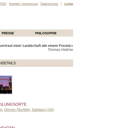
FAQ
Kontakt / Impressum
Datenschutz
|
Login
PRESSE
PHILOSOPHIE
ertraut einer Landschaft wie einem Freund.«
Thomas Hettche
HDETAILS
DLUNGSORTE
on
,
Denver (Norfolk)
,
Salisbury (UK)
HDATEN