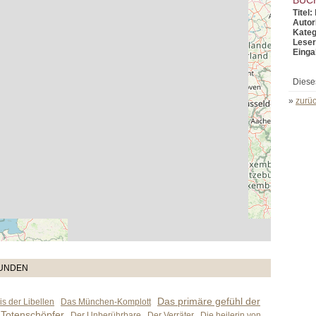
Titel:
Autor
Kateg
Leser
Einga
Diese
»
zurüc
TUNDEN
Das primäre gefühl der
s der Libellen
Das München-Komplott
 Totenschöpfer
Der Unberührbare
Der Verräter
Die heilerin von