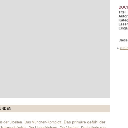
BUC
Titel:
Autor
Kateg
Leser
Einga
Diese
»
zurüc
TUNDEN
Das primäre gefühl der
s der Libellen
Das München-Komplott
 Totenschöpfer
Der Unberührbare
Der Verräter
Die heilerin von