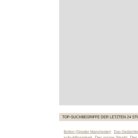
TOP-SUCHBEGRIFFE DER LETZTEN 24 S
Bolton (Greater Manchester)
Das Gedächtni
schuldlosigkeit
Der grüne Strahl
Der