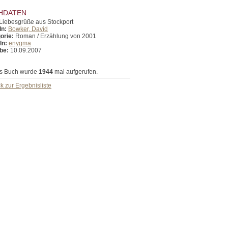
HDATEN
Liebesgrüße aus Stockport
In:
Bowker, David
orie:
Roman / Erzählung von 2001
In:
enygma
be:
10.09.2007
s Buch wurde
1944
mal aufgerufen.
k zur Ergebnisliste