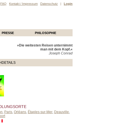
FAQ
Kontakt / Impressum
Datenschutz
|
Login
PRESSE
PHILOSOPHIE
»Die weitesten Reisen unternimmt
man mit dem Kopf.«
Joseph Conrad
HDETAILS
DLUNGSORTE
on
,
Paris
,
Orléans
,
Étaples-sur-Mer
,
Deauville
,
port