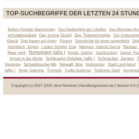
TOP-SUCHBEGRIFFE DER LETZTEN 24 STUN
Bolton (Greater Manchester)
Das Gedächtnis der Libellen
Das München-Kom
schuldlosigkeit
Der grüne Strahl
Der Totenschöpfer
Der Unberührb
lübeck
Drei frauen auf rügen
Florenz
Geschichte für einen augenblick
Grön
Nesser,
Heimbach, Jürgen
Lasker-Schüler, Else
Márquez, Gabriel García
Norwegen (allg.)
New york
Rüster, Sabine
Saarbrücken
Sagan, Fra
Schleswig-Holstein (allg.)
Schmicker, Jürgen
S
Schatz in der Wüste
Schwäbische Alb
Sjöwall, Maj
friederike
Spätzünder
Stadt Land Mord
(allg.)
Tromsö
Tergit, Gabriele
Tuxtla Gutiérrez
Tödliches Spiel
Vonnegut,
Copyright (c) 2007-2026 Jens Nommel | Handlungsreisen.de | Version 6.0.2