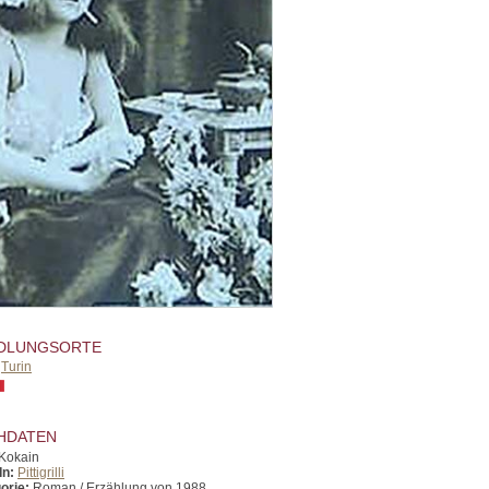
DLUNGSORTE
,
Turin
HDATEN
Kokain
In:
Pittigrilli
orie:
Roman / Erzählung von 1988