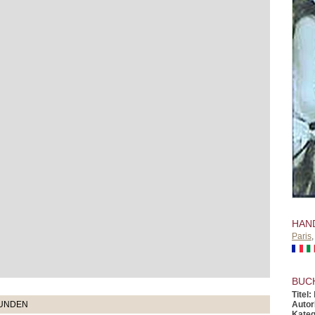
HAN
Paris
BUC
Titel:
Autor
TUNDEN
Kateg