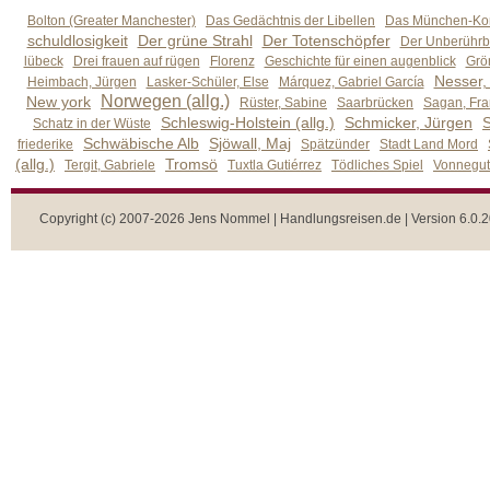
Bolton (Greater Manchester)
Das Gedächtnis der Libellen
Das München-Kom
schuldlosigkeit
Der grüne Strahl
Der Totenschöpfer
Der Unberührb
lübeck
Drei frauen auf rügen
Florenz
Geschichte für einen augenblick
Grön
Nesser,
Heimbach, Jürgen
Lasker-Schüler, Else
Márquez, Gabriel García
Norwegen (allg.)
New york
Rüster, Sabine
Saarbrücken
Sagan, Fra
Schleswig-Holstein (allg.)
Schmicker, Jürgen
S
Schatz in der Wüste
Schwäbische Alb
Sjöwall, Maj
friederike
Spätzünder
Stadt Land Mord
(allg.)
Tromsö
Tergit, Gabriele
Tuxtla Gutiérrez
Tödliches Spiel
Vonnegut,
Copyright (c) 2007-2026 Jens Nommel | Handlungsreisen.de | Version 6.0.2