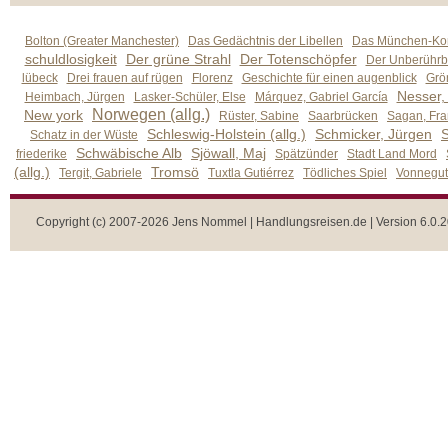
Bolton (Greater Manchester)
Das Gedächtnis der Libellen
Das München-Kom
schuldlosigkeit
Der grüne Strahl
Der Totenschöpfer
Der Unberührb
lübeck
Drei frauen auf rügen
Florenz
Geschichte für einen augenblick
Grön
Nesser,
Heimbach, Jürgen
Lasker-Schüler, Else
Márquez, Gabriel García
Norwegen (allg.)
New york
Rüster, Sabine
Saarbrücken
Sagan, Fra
Schleswig-Holstein (allg.)
Schmicker, Jürgen
S
Schatz in der Wüste
Schwäbische Alb
Sjöwall, Maj
friederike
Spätzünder
Stadt Land Mord
(allg.)
Tromsö
Tergit, Gabriele
Tuxtla Gutiérrez
Tödliches Spiel
Vonnegut,
Copyright (c) 2007-2026 Jens Nommel | Handlungsreisen.de | Version 6.0.2