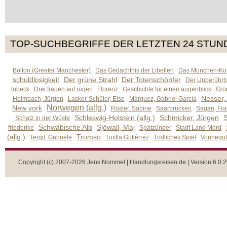
TOP-SUCHBEGRIFFE DER LETZTEN 24 STUN
Bolton (Greater Manchester)
Das Gedächtnis der Libellen
Das München-Kom
schuldlosigkeit
Der grüne Strahl
Der Totenschöpfer
Der Unberührb
lübeck
Drei frauen auf rügen
Florenz
Geschichte für einen augenblick
Grön
Nesser,
Heimbach, Jürgen
Lasker-Schüler, Else
Márquez, Gabriel García
Norwegen (allg.)
New york
Rüster, Sabine
Saarbrücken
Sagan, Fra
Schleswig-Holstein (allg.)
Schmicker, Jürgen
S
Schatz in der Wüste
Schwäbische Alb
Sjöwall, Maj
friederike
Spätzünder
Stadt Land Mord
(allg.)
Tromsö
Tergit, Gabriele
Tuxtla Gutiérrez
Tödliches Spiel
Vonnegut,
Copyright (c) 2007-2026 Jens Nommel | Handlungsreisen.de | Version 6.0.2