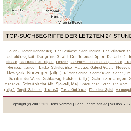
TOP-SUCHBEGRIFFE DER LETZTEN 24 STUN
Bolton (Greater Manchester)
Das Gedächtnis der Libellen
Das München-Kom
schuldlosigkeit
Der grüne Strahl
Der Totenschöpfer
Der Unberührb
lübeck
Drei frauen auf rügen
Florenz
Geschichte für einen augenblick
Grön
Nesser,
Heimbach, Jürgen
Lasker-Schüler, Else
Márquez, Gabriel García
Norwegen (allg.)
New york
Rüster, Sabine
Saarbrücken
Sagan, Fra
Schleswig-Holstein (allg.)
Schmicker, Jürgen
S
Schatz in der Wüste
Schwäbische Alb
Sjöwall, Maj
friederike
Spätzünder
Stadt Land Mord
(allg.)
Tromsö
Tergit, Gabriele
Tuxtla Gutiérrez
Tödliches Spiel
Vonnegut,
Copyright (c) 2007-2026 Jens Nommel | Handlungsreisen.de | Version 6.0.2