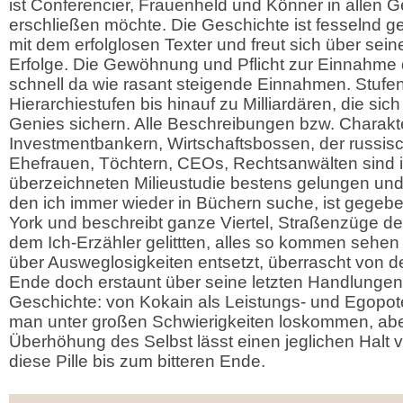
ist Conferencier, Frauenheld und Könner in allen G
erschließen möchte. Die Geschichte ist fesselnd g
mit dem erfolglosen Texter und freut sich über se
Erfolge. Die Gewöhnung und Pflicht zur Einnahme d
schnell da wie rasant steigende Einnahmen. Stufen
Hierarchiestufen bis hinauf zu Milliardären, die sic
Genies sichern. Alle Beschreibungen bzw. Charakt
Investmentbankern, Wirtschaftsbossen, der russisc
Ehefrauen, Töchtern, CEOs, Rechtsanwälten sind i
überzeichneten Milieustudie bestens gelungen und 
den ich immer wieder in Büchern suche, ist gegebe
York und beschreibt ganze Viertel, Straßenzüge de
dem Ich-Erzähler gelittten, alles so kommen sehen
über Ausweglosigkeiten entsetzt, überrascht von
Ende doch erstaunt über seine letzten Handlungen
Geschichte: von Kokain als Leistungs- und Egopo
man unter großen Schwierigkeiten loskommen, aber
Überhöhung des Selbst lässt einen jeglichen Halt 
diese Pille bis zum bitteren Ende.