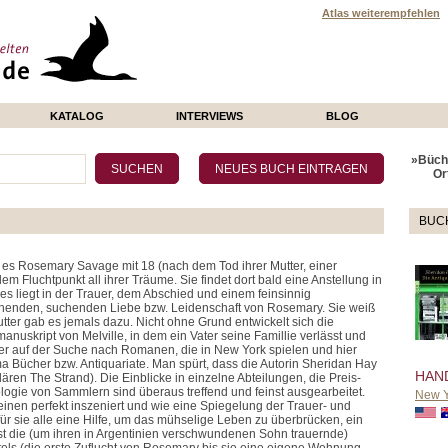
Atlas weiterempfehlen
KATALOG
INTERVIEWS
BLOG
»Büche
Or
BUC
es Rosemary Savage mit 18 (nach dem Tod ihrer Mutter, einer
Fluchtpunkt all ihrer Träume. Sie findet dort bald eine Anstellung in
es liegt in der Trauer, dem Abschied und einem feinsinnig
enden, suchenden Liebe bzw. Leidenschaft von Rosemary. Sie weiß
utter gab es jemals dazu. Nicht ohne Grund entwickelt sich die
uskript von Melville, in dem ein Vater seine Famillie verlässt und
mer auf der Suche nach Romanen, die in New York spielen und hier
a Bücher bzw. Antiquariate. Man spürt, dass die Autorin Sheridan Hay
HAN
ären The Strand). Die Einblicke in einzelne Abteilungen, die Preis-
ologie von Sammlern sind überaus treffend und feinst ausgearbeitet.
New Y
einen perfekt inszeniert und wie eine Spiegelung der Trauer- und
r sie alle eine Hilfe, um das mühselige Leben zu überbrücken, ein
ist die (um ihren in Argentinien verschwundenen Sohn trauernde)