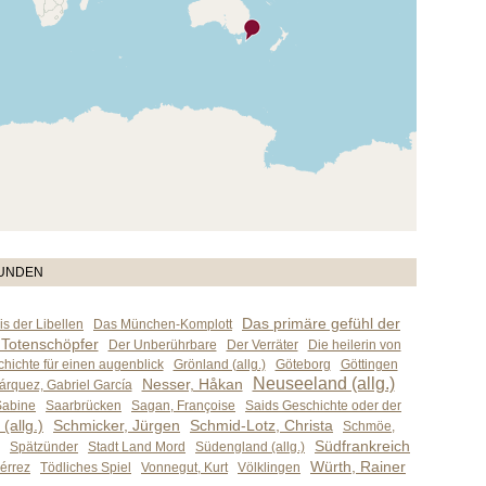
TUNDEN
Das primäre gefühl der
s der Libellen
Das München-Komplott
 Totenschöpfer
Der Unberührbare
Der Verräter
Die heilerin von
hichte für einen augenblick
Grönland (allg.)
Göteborg
Göttingen
Neuseeland (allg.)
Nesser, Håkan
árquez, Gabriel García
Sabine
Saarbrücken
Sagan, Françoise
Saids Geschichte oder der
(allg.)
Schmicker, Jürgen
Schmid-Lotz, Christa
Schmöe,
Südfrankreich
Spätzünder
Stadt Land Mord
Südengland (allg.)
Würth, Rainer
iérrez
Tödliches Spiel
Vonnegut, Kurt
Völklingen