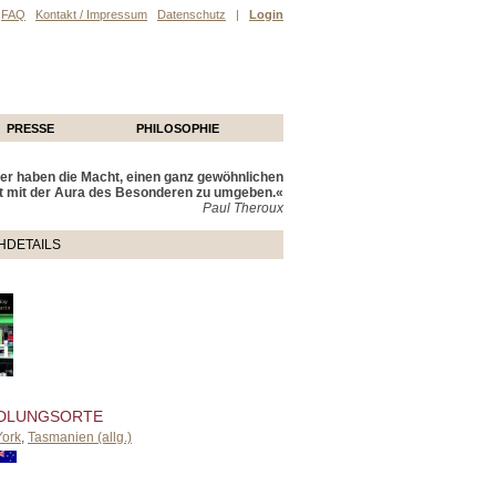
FAQ
Kontakt / Impressum
Datenschutz
|
Login
PRESSE
PHILOSOPHIE
r haben die Macht, einen ganz gewöhnlichen
t mit der Aura des Besonderen zu umgeben.«
Paul Theroux
HDETAILS
DLUNGSORTE
ork
,
Tasmanien (allg.)