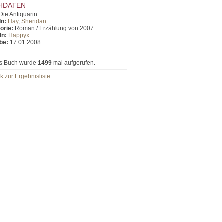
HDATEN
Die Antiquarin
In:
Hay, Sheridan
orie:
Roman / Erzählung von 2007
In:
Happyx
be:
17.01.2008
s Buch wurde
1499
mal aufgerufen.
k zur Ergebnisliste