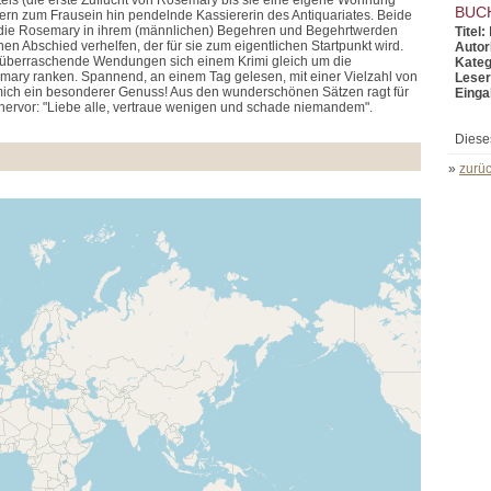
s (die erste Zuflucht von Rosemary bis sie eine eigene Wohnung
BUC
tern zum Frausein hin pendelnde Kassiererin des Antiquariates. Beide
die Rosemary in ihrem (männlichen) Begehren und Begehrtwerden
Titel:
n Abschied verhelfen, der für sie zum eigentlichen Startpunkt wird.
Autor
en überraschende Wendungen sich einem Krimi gleich um die
Kateg
ry ranken. Spannend, an einem Tag gelesen, mit einer Vielzahl von
Leser
 mich ein besonderer Genuss! Aus den wunderschönen Sätzen ragt für
Einga
hervor: "Liebe alle, vertraue wenigen und schade niemandem".
Diese
»
zurüc