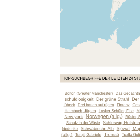
TOP-SUCHBEGRIFFE DER LETZTEN 24 S
Bolton (Greater Manchester)
Das Gedächtni
schuldlosigkeit
Der grüne Strahl
Der
lübeck
Drei frauen auf rügen
Florenz
Gesc
Heimbach, Jürgen
Lasker-Schüler, Else
M
Norwegen (allg.)
New york
Rüster, 
Schleswig-Holstein 
Schatz in der Wüste
Schwäbische Alb
Sjöwall, Maj
friederike
(allg.)
Tromsö
Tergit, Gabriele
Tuxtla Gut