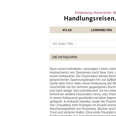
ATLAS
LESERWELTEN
DIE ANTIQUARIN
Nach einem behüteten, umsorgten Leben zieht 
Hutmacherin) von Tasmanien nach New York, dem 
einem Antiquariat. Die Faszination dieses Buch
gesponnenen Spannungsbogen hin zur aufblüh
nichts über ihren Vater, keine Andeutung der M
Geschichte um ein verloren gegangenes Buchman
erst nach langer Zeit zurückkommt. Ich bin im
kommt ein weitere Faszination hinzu: das Them
in einem Antiquariat gearbeitet hat (dem legend
(ankaufs- & verkaufs-)struktur sowie die Psych
Die Charaktere ihrer Kollegen im Arcade ersch
Abschiedsgefühle von Rosemary. Bücher sind fü
Trost und sicherer Hafen. Eine erste Freundin 