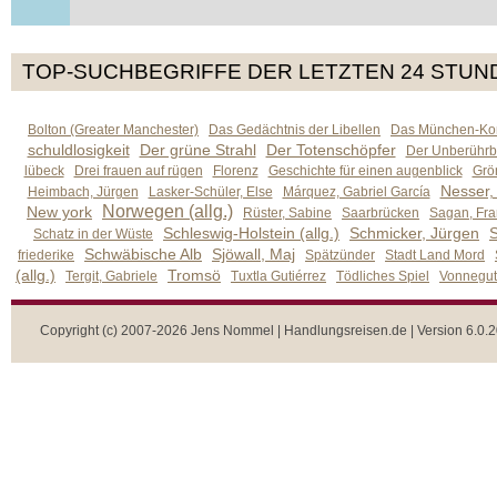
TOP-SUCHBEGRIFFE DER LETZTEN 24 STUN
Bolton (Greater Manchester)
Das Gedächtnis der Libellen
Das München-Kom
schuldlosigkeit
Der grüne Strahl
Der Totenschöpfer
Der Unberührb
lübeck
Drei frauen auf rügen
Florenz
Geschichte für einen augenblick
Grön
Nesser,
Heimbach, Jürgen
Lasker-Schüler, Else
Márquez, Gabriel García
Norwegen (allg.)
New york
Rüster, Sabine
Saarbrücken
Sagan, Fra
Schleswig-Holstein (allg.)
Schmicker, Jürgen
S
Schatz in der Wüste
Schwäbische Alb
Sjöwall, Maj
friederike
Spätzünder
Stadt Land Mord
(allg.)
Tromsö
Tergit, Gabriele
Tuxtla Gutiérrez
Tödliches Spiel
Vonnegut,
Copyright (c) 2007-2026 Jens Nommel | Handlungsreisen.de | Version 6.0.2