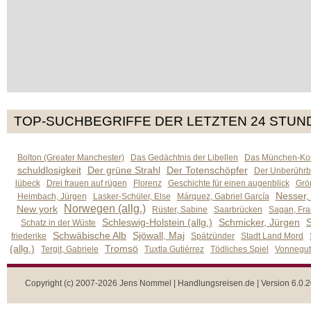
TOP-SUCHBEGRIFFE DER LETZTEN 24 STUN
Bolton (Greater Manchester)
Das Gedächtnis der Libellen
Das München-Kom
schuldlosigkeit
Der grüne Strahl
Der Totenschöpfer
Der Unberührb
lübeck
Drei frauen auf rügen
Florenz
Geschichte für einen augenblick
Grön
Nesser,
Heimbach, Jürgen
Lasker-Schüler, Else
Márquez, Gabriel García
Norwegen (allg.)
New york
Rüster, Sabine
Saarbrücken
Sagan, Fra
Schleswig-Holstein (allg.)
Schmicker, Jürgen
S
Schatz in der Wüste
Schwäbische Alb
Sjöwall, Maj
friederike
Spätzünder
Stadt Land Mord
(allg.)
Tromsö
Tergit, Gabriele
Tuxtla Gutiérrez
Tödliches Spiel
Vonnegut,
Copyright (c) 2007-2026 Jens Nommel | Handlungsreisen.de | Version 6.0.2