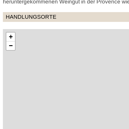
heruntergekommenen Weingut in der Provence wied
HANDLUNGSORTE
+
−