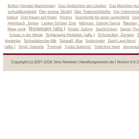
Bolton (Greater Manchester)
Das Gedächtnis der Libellen
Das München-Kom
schuldlosigkeit
Der grüne Strahl
Der Totenschöpfer
Der Unberührb
lübeck
Drei frauen auf rügen
Florenz
Geschichte für einen augenblick
Grön
Nesser,
Heimbach, Jürgen
Lasker-Schüler, Else
Márquez, Gabriel García
Norwegen (allg.)
New york
Rüster, Sabine
Saarbrücken
Sagan, Fra
Schleswig-Holstein (allg.)
Schmicker, Jürgen
S
Schatz in der Wüste
Schwäbische Alb
Sjöwall, Maj
friederike
Spätzünder
Stadt Land Mord
(allg.)
Tromsö
Tergit, Gabriele
Tuxtla Gutiérrez
Tödliches Spiel
Vonnegut,
Copyright (c) 2007-2026 Jens Nommel | Handlungsreisen.de | Version 6.0.2