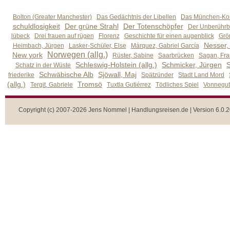
Bolton (Greater Manchester)
Das Gedächtnis der Libellen
Das München-Kom
schuldlosigkeit
Der grüne Strahl
Der Totenschöpfer
Der Unberührb
lübeck
Drei frauen auf rügen
Florenz
Geschichte für einen augenblick
Grön
Nesser,
Heimbach, Jürgen
Lasker-Schüler, Else
Márquez, Gabriel García
Norwegen (allg.)
New york
Rüster, Sabine
Saarbrücken
Sagan, Fra
Schleswig-Holstein (allg.)
Schmicker, Jürgen
S
Schatz in der Wüste
Schwäbische Alb
Sjöwall, Maj
friederike
Spätzünder
Stadt Land Mord
(allg.)
Tromsö
Tergit, Gabriele
Tuxtla Gutiérrez
Tödliches Spiel
Vonnegut,
Copyright (c) 2007-2026 Jens Nommel | Handlungsreisen.de | Version 6.0.2