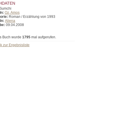
HDATEN
Sumchi
In:
Oz, Amos
orie:
Roman / Erzählung von 1993
In:
Aliena
be:
09.04.2008
s Buch wurde
1795
mal aufgerufen.
k zur Ergebnisliste