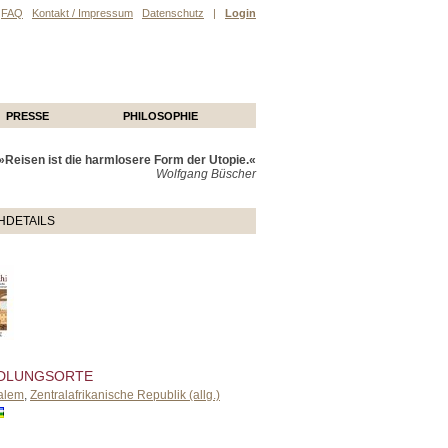
FAQ
Kontakt / Impressum
Datenschutz
|
Login
PRESSE
PHILOSOPHIE
»Reisen ist die harmlosere Form der Utopie.«
Wolfgang Büscher
HDETAILS
DLUNGSORTE
alem
,
Zentralafrikanische Republik (allg.)