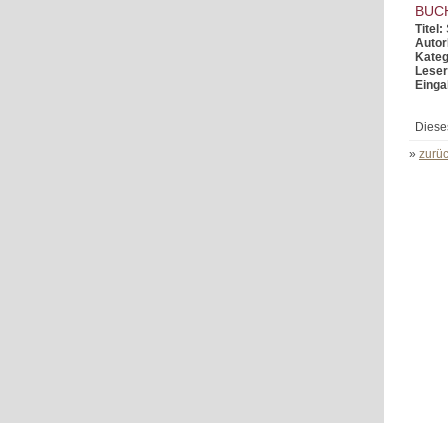
BUC
Titel:
Autor
Kateg
Leser
Einga
Diese
»
zurüc