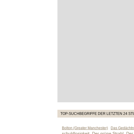
TOP-SUCHBEGRIFFE DER LETZTEN 24 S
Bolton (Greater Manchester)
Das Gedächtni
schuldlosigkeit
Der grüne Strahl
Der