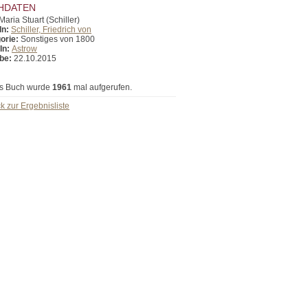
HDATEN
Maria Stuart (Schiller)
In:
Schiller, Friedrich von
orie:
Sonstiges von 1800
In:
Astrow
be:
22.10.2015
s Buch wurde
1961
mal aufgerufen.
k zur Ergebnisliste