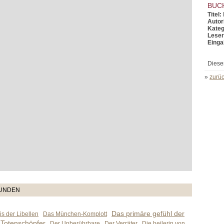
BUC
Titel:
Autor
Kateg
Leser
Einga
Diese
»
zurüc
TUNDEN
Das primäre gefühl der
s der Libellen
Das München-Komplott
 Totenschöpfer
Der Unberührbare
Der Verräter
Die heilerin von