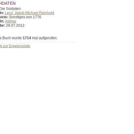
HDATEN
Die Soldaten
In:
Lenz, Jakob Michael Reinhold
orie:
Sonstiges von 1776
In:
Astrow
be:
29.07.2012
s Buch wurde
1714
mal aufgerufen.
k zur Ergebnisliste