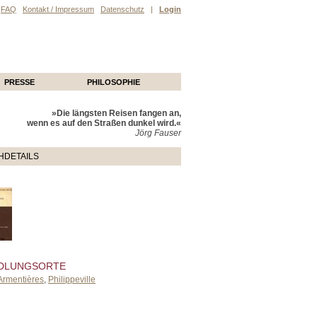
FAQ
Kontakt / Impressum
Datenschutz
|
Login
PRESSE
PHILOSOPHIE
»Die längsten Reisen fangen an,
wenn es auf den Straßen dunkel wird.«
Jörg Fauser
HDETAILS
DLUNGSORTE
Armentières
,
Philippeville