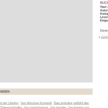
BUC
Titel:
Autor
Kateg
Leser
Einga
Diese
»
zurüc
TUNDEN
Das primäre gefühl der
s der Libellen
Das München-Komplott
 Totenschöpfer
Der Unberührbare
Der Verräter
Die heilerin von