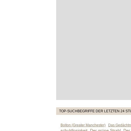
TOP-SUCHBEGRIFFE DER LETZTEN 24 S
Bolton (Greater Manchester)
Das Gedächtni
schuldlosigkeit
Der grüne Strahl
Der