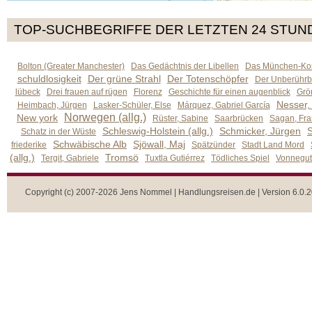
TOP-SUCHBEGRIFFE DER LETZTEN 24 STUN
Bolton (Greater Manchester)
Das Gedächtnis der Libellen
Das München-Kom
schuldlosigkeit
Der grüne Strahl
Der Totenschöpfer
Der Unberührb
lübeck
Drei frauen auf rügen
Florenz
Geschichte für einen augenblick
Grön
Nesser,
Heimbach, Jürgen
Lasker-Schüler, Else
Márquez, Gabriel García
Norwegen (allg.)
New york
Rüster, Sabine
Saarbrücken
Sagan, Fra
Schleswig-Holstein (allg.)
Schmicker, Jürgen
S
Schatz in der Wüste
Schwäbische Alb
Sjöwall, Maj
friederike
Spätzünder
Stadt Land Mord
(allg.)
Tromsö
Tergit, Gabriele
Tuxtla Gutiérrez
Tödliches Spiel
Vonnegut,
Copyright (c) 2007-2026 Jens Nommel | Handlungsreisen.de | Version 6.0.2