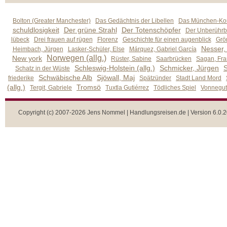
Bolton (Greater Manchester)
Das Gedächtnis der Libellen
Das München-Kom
schuldlosigkeit
Der grüne Strahl
Der Totenschöpfer
Der Unberührb
lübeck
Drei frauen auf rügen
Florenz
Geschichte für einen augenblick
Grön
Nesser,
Heimbach, Jürgen
Lasker-Schüler, Else
Márquez, Gabriel García
Norwegen (allg.)
New york
Rüster, Sabine
Saarbrücken
Sagan, Fra
Schleswig-Holstein (allg.)
Schmicker, Jürgen
S
Schatz in der Wüste
Schwäbische Alb
Sjöwall, Maj
friederike
Spätzünder
Stadt Land Mord
(allg.)
Tromsö
Tergit, Gabriele
Tuxtla Gutiérrez
Tödliches Spiel
Vonnegut,
Copyright (c) 2007-2026 Jens Nommel | Handlungsreisen.de | Version 6.0.2