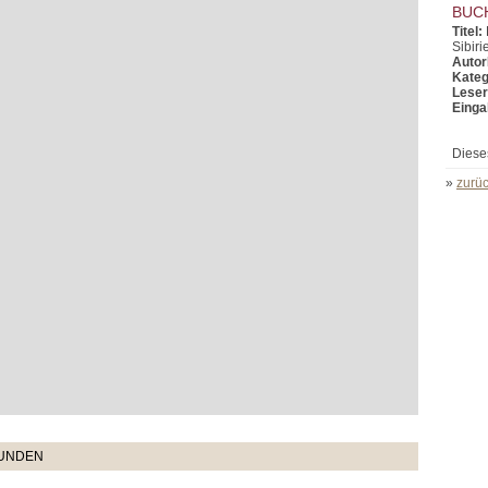
BUC
Titel:
Sibiri
Autor
Kateg
Leser
Einga
Diese
»
zurüc
TUNDEN