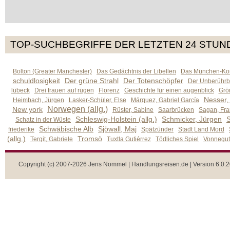
TOP-SUCHBEGRIFFE DER LETZTEN 24 STUN
Bolton (Greater Manchester)
Das Gedächtnis der Libellen
Das München-Kom
schuldlosigkeit
Der grüne Strahl
Der Totenschöpfer
Der Unberührb
lübeck
Drei frauen auf rügen
Florenz
Geschichte für einen augenblick
Grön
Nesser,
Heimbach, Jürgen
Lasker-Schüler, Else
Márquez, Gabriel García
Norwegen (allg.)
New york
Rüster, Sabine
Saarbrücken
Sagan, Fra
Schleswig-Holstein (allg.)
Schmicker, Jürgen
S
Schatz in der Wüste
Schwäbische Alb
Sjöwall, Maj
friederike
Spätzünder
Stadt Land Mord
(allg.)
Tromsö
Tergit, Gabriele
Tuxtla Gutiérrez
Tödliches Spiel
Vonnegut,
Copyright (c) 2007-2026 Jens Nommel | Handlungsreisen.de | Version 6.0.2