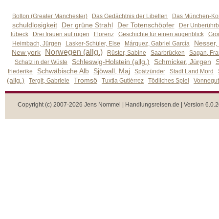
Bolton (Greater Manchester)
Das Gedächtnis der Libellen
Das München-Kom
schuldlosigkeit
Der grüne Strahl
Der Totenschöpfer
Der Unberührb
lübeck
Drei frauen auf rügen
Florenz
Geschichte für einen augenblick
Grön
Nesser,
Heimbach, Jürgen
Lasker-Schüler, Else
Márquez, Gabriel García
Norwegen (allg.)
New york
Rüster, Sabine
Saarbrücken
Sagan, Fra
Schleswig-Holstein (allg.)
Schmicker, Jürgen
S
Schatz in der Wüste
Schwäbische Alb
Sjöwall, Maj
friederike
Spätzünder
Stadt Land Mord
(allg.)
Tromsö
Tergit, Gabriele
Tuxtla Gutiérrez
Tödliches Spiel
Vonnegut,
Copyright (c) 2007-2026 Jens Nommel | Handlungsreisen.de | Version 6.0.2