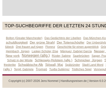
TOP-SUCHBEGRIFFE DER LETZTEN 24 STUN
Bolton (Greater Manchester)
Das Gedächtnis der Libellen
Das München-Kom
schuldlosigkeit
Der grüne Strahl
Der Totenschöpfer
Der Unberührb
lübeck
Drei frauen auf rügen
Florenz
Geschichte für einen augenblick
Grön
Nesser,
Heimbach, Jürgen
Lasker-Schüler, Else
Márquez, Gabriel García
Norwegen (allg.)
New york
Rüster, Sabine
Saarbrücken
Sagan, Fra
Schleswig-Holstein (allg.)
Schmicker, Jürgen
S
Schatz in der Wüste
Schwäbische Alb
Sjöwall, Maj
friederike
Spätzünder
Stadt Land Mord
(allg.)
Tromsö
Tergit, Gabriele
Tuxtla Gutiérrez
Tödliches Spiel
Vonnegut,
Copyright (c) 2007-2026 Jens Nommel | Handlungsreisen.de | Version 6.0.2