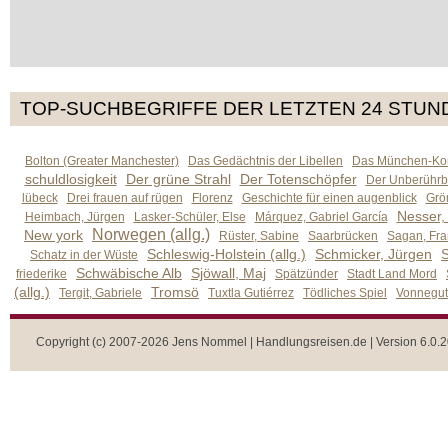
TOP-SUCHBEGRIFFE DER LETZTEN 24 STUN
Bolton (Greater Manchester)
Das Gedächtnis der Libellen
Das München-Kom
schuldlosigkeit
Der grüne Strahl
Der Totenschöpfer
Der Unberührb
lübeck
Drei frauen auf rügen
Florenz
Geschichte für einen augenblick
Grön
Nesser,
Heimbach, Jürgen
Lasker-Schüler, Else
Márquez, Gabriel García
Norwegen (allg.)
New york
Rüster, Sabine
Saarbrücken
Sagan, Fra
Schleswig-Holstein (allg.)
Schmicker, Jürgen
S
Schatz in der Wüste
Schwäbische Alb
Sjöwall, Maj
friederike
Spätzünder
Stadt Land Mord
(allg.)
Tromsö
Tergit, Gabriele
Tuxtla Gutiérrez
Tödliches Spiel
Vonnegut,
Copyright (c) 2007-2026 Jens Nommel | Handlungsreisen.de | Version 6.0.2