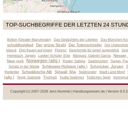
TOP-SUCHBEGRIFFE DER LETZTEN 24 STUN
Bolton (Greater Manchester)
Das Gedächtnis der Libellen
Das München-Kom
schuldlosigkeit
Der grüne Strahl
Der Totenschöpfer
Der Unberührb
lübeck
Drei frauen auf rügen
Florenz
Geschichte für einen augenblick
Grön
Nesser,
Heimbach, Jürgen
Lasker-Schüler, Else
Márquez, Gabriel García
Norwegen (allg.)
New york
Rüster, Sabine
Saarbrücken
Sagan, Fra
Schleswig-Holstein (allg.)
Schmicker, Jürgen
S
Schatz in der Wüste
Schwäbische Alb
Sjöwall, Maj
friederike
Spätzünder
Stadt Land Mord
(allg.)
Tromsö
Tergit, Gabriele
Tuxtla Gutiérrez
Tödliches Spiel
Vonnegut,
Copyright (c) 2007-2026 Jens Nommel | Handlungsreisen.de | Version 6.0.2