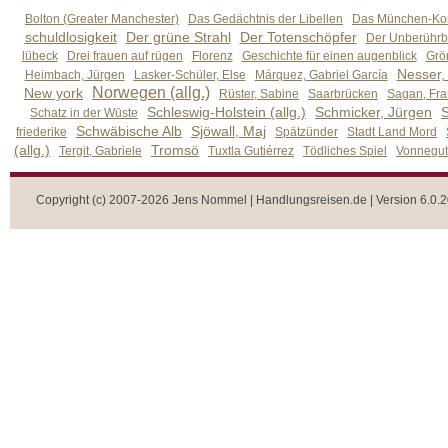
Bolton (Greater Manchester)
Das Gedächtnis der Libellen
Das München-Kom
schuldlosigkeit
Der grüne Strahl
Der Totenschöpfer
Der Unberührb
lübeck
Drei frauen auf rügen
Florenz
Geschichte für einen augenblick
Grön
Nesser,
Heimbach, Jürgen
Lasker-Schüler, Else
Márquez, Gabriel García
Norwegen (allg.)
New york
Rüster, Sabine
Saarbrücken
Sagan, Fra
Schleswig-Holstein (allg.)
Schmicker, Jürgen
S
Schatz in der Wüste
Schwäbische Alb
Sjöwall, Maj
friederike
Spätzünder
Stadt Land Mord
(allg.)
Tromsö
Tergit, Gabriele
Tuxtla Gutiérrez
Tödliches Spiel
Vonnegut,
Copyright (c) 2007-2026 Jens Nommel | Handlungsreisen.de | Version 6.0.2