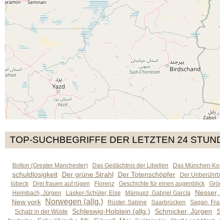
TOP-SUCHBEGRIFFE DER LETZTEN 24 STUN
Bolton (Greater Manchester)
Das Gedächtnis der Libellen
Das München-Kom
schuldlosigkeit
Der grüne Strahl
Der Totenschöpfer
Der Unberührb
lübeck
Drei frauen auf rügen
Florenz
Geschichte für einen augenblick
Grön
Nesser,
Heimbach, Jürgen
Lasker-Schüler, Else
Márquez, Gabriel García
Norwegen (allg.)
New york
Rüster, Sabine
Saarbrücken
Sagan, Fra
Schleswig-Holstein (allg.)
Schmicker, Jürgen
S
Schatz in der Wüste