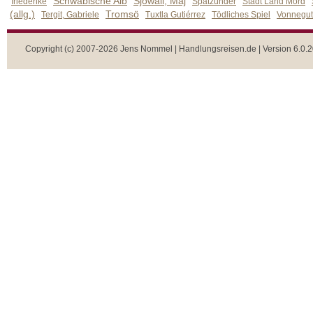
Schwäbische Alb
Sjöwall, Maj
friederike
Spätzünder
Stadt Land Mord
(allg.)
Tromsö
Tergit, Gabriele
Tuxtla Gutiérrez
Tödliches Spiel
Vonnegut,
Copyright (c) 2007-2026 Jens Nommel | Handlungsreisen.de | Version 6.0.2