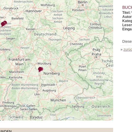
BUC
Titel:
Autor
Kateg
Leser
Einga
Diese
»
zurüc
TUNDEN