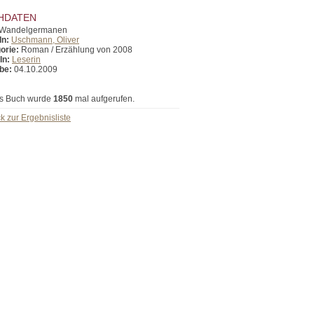
HDATEN
Wandelgermanen
In:
Uschmann, Oliver
orie:
Roman / Erzählung von 2008
In:
Leserin
be:
04.10.2009
s Buch wurde
1850
mal aufgerufen.
k zur Ergebnisliste