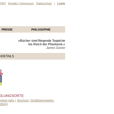
FAQ
Kontakt / Impressum
Datenschutz
|
Login
PRESSE
PHILOSOPHIE
»Bücher sind fliegende Teppiche
ins Reich der Phantasie.«
James Daniel
HDETAILS
DLUNGSORTE
biet (allg.)
,
Bochum
,
Großbärenweiler
,
zberg