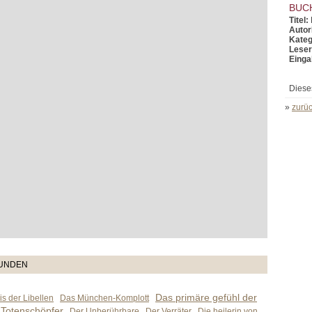
BUC
Titel:
Autor
Kateg
Leser
Einga
Diese
»
zurüc
TUNDEN
Das primäre gefühl der
s der Libellen
Das München-Komplott
 Totenschöpfer
Der Unberührbare
Der Verräter
Die heilerin von