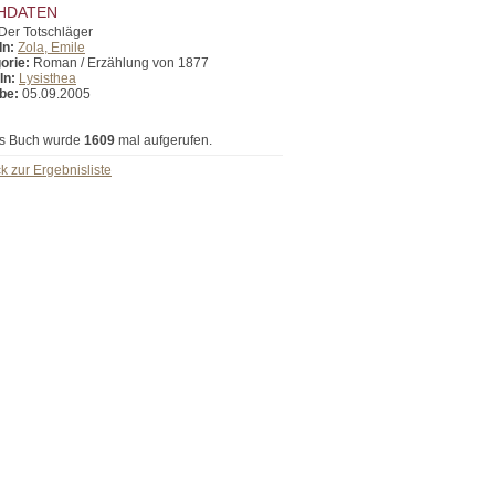
HDATEN
Der Totschläger
In:
Zola, Emile
orie:
Roman / Erzählung von 1877
In:
Lysisthea
be:
05.09.2005
s Buch wurde
1609
mal aufgerufen.
k zur Ergebnisliste