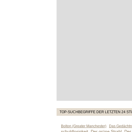
TOP-SUCHBEGRIFFE DER LETZTEN 24 S
Bolton (Greater Manchester)
Das Gedächtni
schuldlosigkeit
Der grüne Strahl
Der