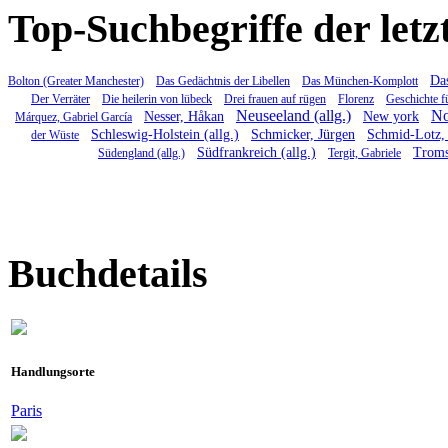
Top-Suchbegriffe der letz
Das
Bolton (Greater Manchester)
Das Gedächtnis der Libellen
Das München-Komplott
Der Verräter
Die heilerin von lübeck
Drei frauen auf rügen
Florenz
Geschichte f
Neuseeland (allg.)
No
Nesser, Håkan
New york
Márquez, Gabriel García
Schleswig-Holstein (allg.)
Schmicker, Jürgen
Schmid-Lotz, 
der Wüste
Südfrankreich (allg.)
Trom
Südengland (allg.)
Tergit, Gabriele
Buchdetails
Handlungsorte
Paris